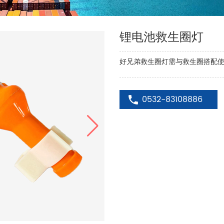
锂电池救生圈灯
好兄弟救生圈灯需与救生圈搭配
0532-83108886