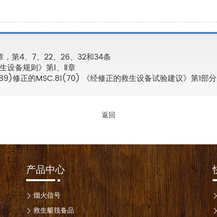
第4、7、22、26、32和34条
国际救生设备规则》第Ⅰ、Ⅱ章
.323(89)修正的MSC.81(70) 《经修正的救生设备试验建议》第1部分
返回
产品中心
烟火信号
救生艇筏备品