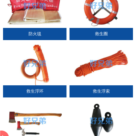
防火毯
救生圈
救生浮环
救生浮索