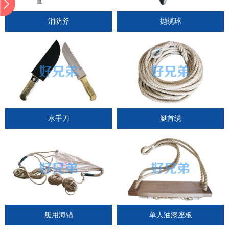
消防斧
抛缆球
水手刀
艇首缆
艇用海锚
单人油漆座板