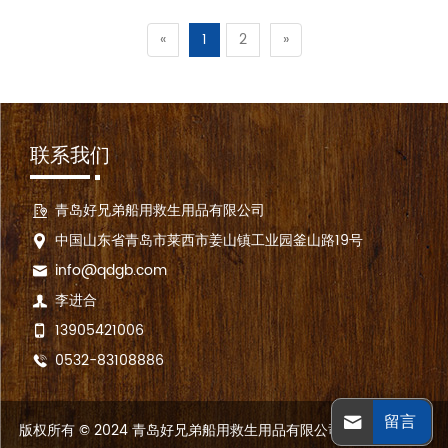
«
1
2
»
联系我们
青岛好兄弟船用救生用品有限公司
中国山东省青岛市莱西市姜山镇工业园釜山路19号
info@qdgb.com
李进合
13905421006
0532-83108886
留言
版权所有 © 2024 青岛好兄弟船用救生用品有限公司 保留所有权利