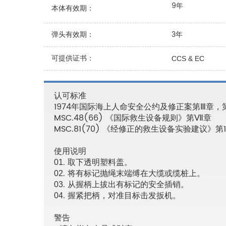
9年
本体有效期：
弹头有效期：
3年
可提供证书：
CCS & EC
认可标准
1974年国际海上人命安全公约及修正案第Ⅲ章，第
MSC.48(66) 《国际救生设备规则》第Ⅶ章
MSC.81(70) 《经修正的救生设备实验建议》
使用说明
. 取下透明塑料盖。
01
. 将有标记抛绳末端缚在大缆或缆桩上。
02
. 从握柄上拔出有标记的安全插销。
03
. 握紧把柄，对准目标击发扳机。
04
警告