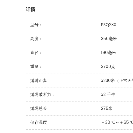
详情
型号：
PSQ230
高度：
350毫米
直径：
190毫米
重量：
3700克
抛射距离：
≥230米（正常天
抛绳破断力：
≥2 千牛
抛绳总长：
275米
储存温度：
﹣30 ℃～＋65 