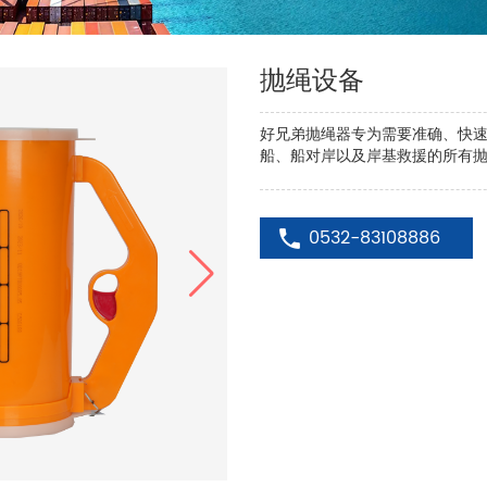
抛绳设备
好兄弟抛绳器专为需要准确、快速
船、船对岸以及岸基救援的所有
0532-83108886